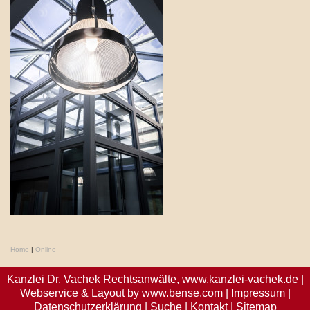
Home
|
Online
Kanzlei Dr. Vachek Rechtsanwälte,
www.kanzlei-vachek.de
|
Webservice & Layout by
www.bense.com
|
Impressum
|
Datenschutzerklärung
|
Suche
|
Kontakt
|
Sitemap