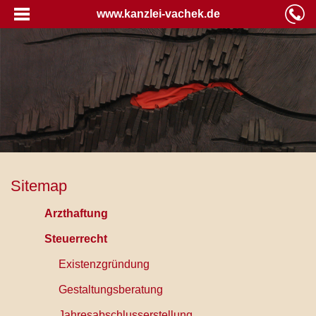
www.kanzlei-vachek.de
Sitemap
Arzthaftung
Steuerrecht
Existenzgründung
Gestaltungsberatung
Jahresabschlusserstellung