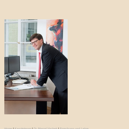
Home
|
Kanzleiteam
|
Dr. Marcel Vachek
|
Forschung und Lehre